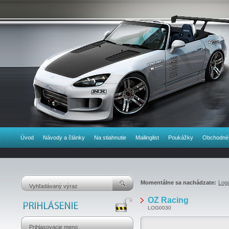
Úvod
Návody a články
Na stiahnutie
Mailinglist
Poukážky
Obchodné
Momentálne sa nachádzate:
Log
OZ Racing
LOG0030