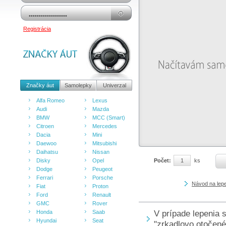
Registrácia
Značky áut
Samolepky
Univerzal
Alfa Romeo
Lexus
Audi
Mazda
BMW
MCC (Smart)
Citroen
Mercedes
Dacia
Mini
Daewoo
Mitsubishi
Daihatsu
Nissan
Disky
Opel
Počet:
ks
Dodge
Peugeot
Ferrari
Porsche
Návod na lep
Fiat
Proton
Ford
Renault
GMC
Rover
V prípade lepenia 
Honda
Saab
Hyundai
Seat
"zrkadlovo otočené