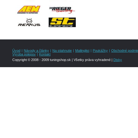
Úvod
|
Návody a články
|
Na stiahnutie
|
Mailinglist
|
Poukážky
|
Obchodné podmi
Výroba polepov
|
Kontakt
Copyright © 2008 - 2009 tuningshop.sk | Všetky práva vyhradené |
Disky