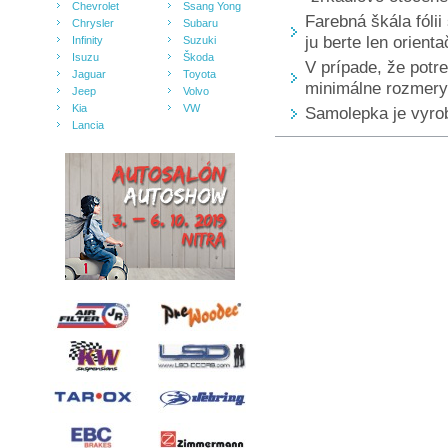
Chevrolet
Ssang Yong
Farebná škála fólii
Chrysler
Subaru
ju berte len orienta
Infinity
Suzuki
Isuzu
Škoda
V prípade, že pot
Jaguar
Toyota
minimálne rozmery 
Jeep
Volvo
Kia
VW
Samolepka je vyrobe
Lancia