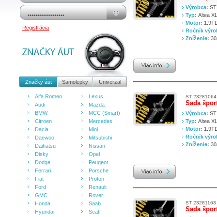
Výrobca:
ST
Typ:
Altea X
Motor:
1.9TD
Registrácia
Ročník výr
Zníženie:
30
Značky áut
Samolepky
Univerzal
Alfa Romeo
Lexus
ST 23281064
Sada špor
Audi
Mazda
BMW
MCC (Smart)
Výrobca:
ST
Citroen
Mercedes
Typ:
Altea X
Motor:
1.9TD
Dacia
Mini
Ročník výr
Daewoo
Mitsubishi
Zníženie:
30
Daihatsu
Nissan
Disky
Opel
Dodge
Peugeot
Ferrari
Porsche
Fiat
Proton
Ford
Renault
GMC
Rover
ST 23281163
Honda
Saab
Sada špor
Hyundai
Seat