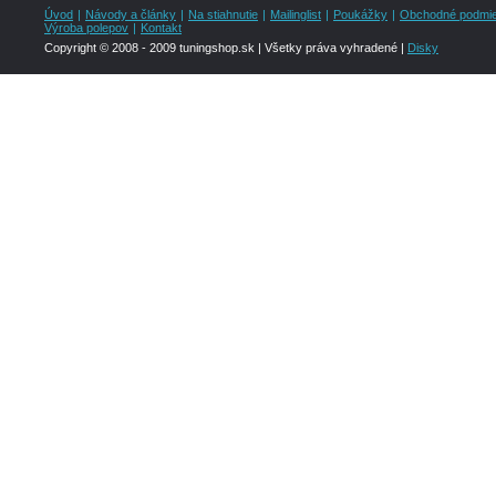
Úvod
|
Návody a články
|
Na stiahnutie
|
Mailinglist
|
Poukážky
|
Obchodné podmi
Výroba polepov
|
Kontakt
Copyright © 2008 - 2009 tuningshop.sk | Všetky práva vyhradené |
Disky