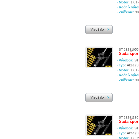
Motor:
1.8TF
Ročník výr
Zníženie:
30
ST 23281055
Sada špor
Výrobca:
ST
Typ:
Altea (
Motor:
1.8TF
Ročník výr
Zníženie:
30
ST 23281136
Sada špor
Výrobca:
ST
Typ:
Altea (
Motor:
1.6, 