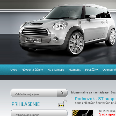
Úvod
Návody a články
Na stiahnutie
Mailinglist
Poukážky
Obchodné
Momentálne sa nachádzate:
Sea
Podvozok - ST suspen
sada znížených športových pruží
ST 23281164
Sada špor