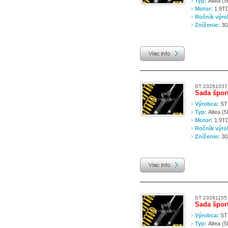
Typ:
Altea (
Motor:
1.9TD
Ročník výr
Zníženie:
30
ST 23281037
Sada špor
Výrobca:
ST
Typ:
Altea (
Motor:
1.9TD
Ročník výr
Zníženie:
30
ST 23281155
Sada špor
Výrobca:
ST
Typ:
Altea (