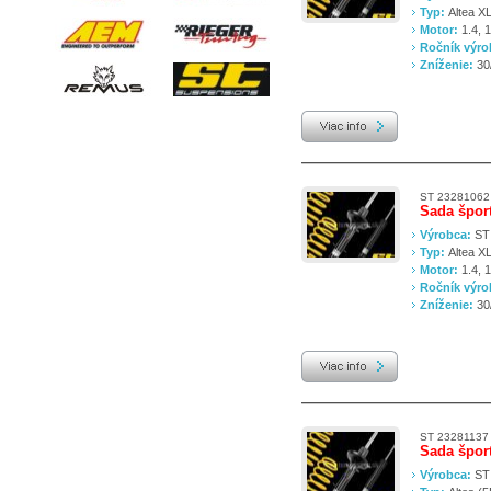
Typ:
Altea X
Motor:
1.4, 1
Ročník výr
Zníženie:
30
ST 23281062
Sada špor
Výrobca:
ST
Typ:
Altea X
Motor:
1.4, 1
Ročník výr
Zníženie:
30
ST 23281137
Sada špor
Výrobca:
ST