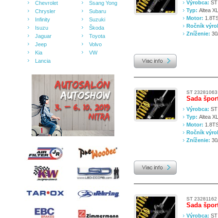
Výrobca:
ST
Chevrolet
Ssang Yong
Typ:
Altea X
Chrysler
Subaru
Motor:
1.8TS
Infinity
Suzuki
Ročník výr
Isuzu
Škoda
Zníženie:
30
Jaguar
Toyota
Jeep
Volvo
Kia
VW
Lancia
ST 23281063
Sada špor
Výrobca:
ST
Typ:
Altea X
Motor:
1.8TS
Ročník výr
Zníženie:
30
ST 23281162
Sada špor
Výrobca:
ST