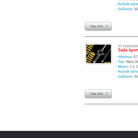
Ročník výr
Zníženie:
30
ST 23281036
Sada špor
Výrobca:
ST
Typ:
Altea (
Motor:
1.6, 
Ročník výr
Zníženie:
30