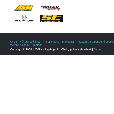
Úvod
|
Návody a články
|
Na stiahnutie
|
Mailinglist
|
Poukážky
|
Obchodné podmi
Výroba polepov
|
Kontakt
Copyright © 2008 - 2009 tuningshop.sk | Všetky práva vyhradené |
Disky