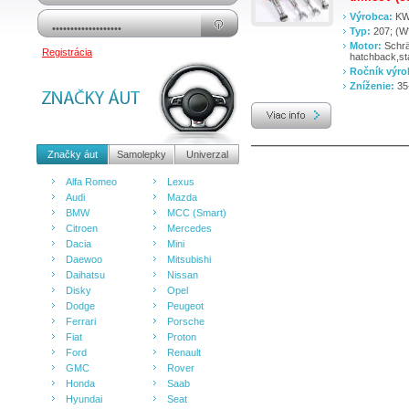
Výrobca:
KW
Typ:
207; (W*
Motor:
Schr
Registrácia
hatchback,st
Ročník výr
Zníženie:
35
Značky áut
Samolepky
Univerzal
Alfa Romeo
Lexus
Audi
Mazda
BMW
MCC (Smart)
Citroen
Mercedes
Dacia
Mini
Daewoo
Mitsubishi
Daihatsu
Nissan
Disky
Opel
Dodge
Peugeot
Ferrari
Porsche
Fiat
Proton
Ford
Renault
GMC
Rover
Honda
Saab
Hyundai
Seat