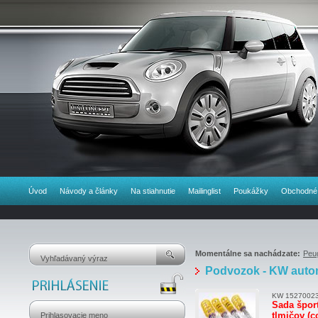
Úvod
Návody a články
Na stiahnutie
Mailinglist
Poukážky
Obchodné
Momentálne sa nachádzate:
Peu
Podvozok - KW autom
KW 1527002
Sada špor
tlmičov (c