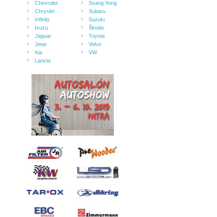
Chevrolet
Ssang Yong
Chrysler
Subaru
Infinity
Suzuki
Isuzu
Škoda
Jaguar
Toyota
Jeep
Volvo
Kia
VW
Lancia