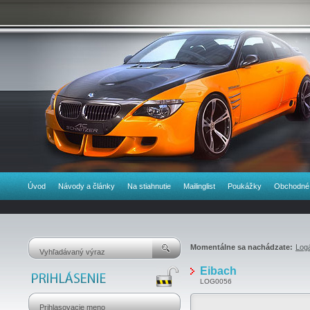
Úvod
Návody a články
Na stiahnutie
Mailinglist
Poukážky
Obchodné
Momentálne sa nachádzate:
Log
Eibach
LOG0056