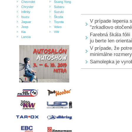
Chevrolet
Ssang Yong
Chrysler
Subaru
Infinity
Suzuki
Isuzu
Škoda
V prípade lepenia 
Jaguar
Toyota
"zrkadlovo otočené
Jeep
Volvo
Kia
VW
Farebná škála fólii
Lancia
ju berte len orienta
V prípade, že pot
minimálne rozmery 
Samolepka je vyrobe