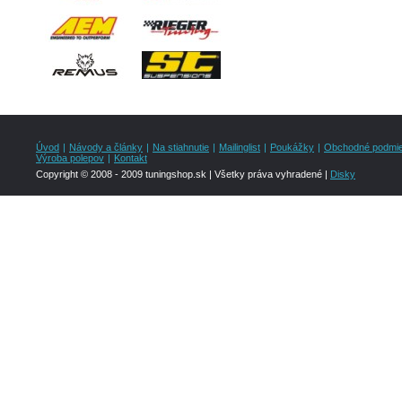
Úvod
|
Návody a články
|
Na stiahnutie
|
Mailinglist
|
Poukážky
|
Obchodné podmi
Výroba polepov
|
Kontakt
Copyright © 2008 - 2009 tuningshop.sk | Všetky práva vyhradené |
Disky