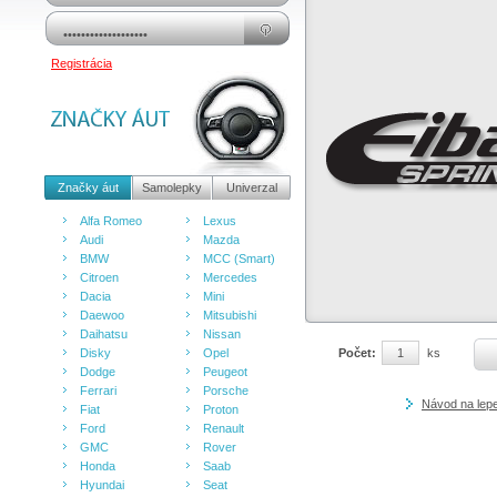
Registrácia
Značky áut
Samolepky
Univerzal
Alfa Romeo
Lexus
Audi
Mazda
BMW
MCC (Smart)
Citroen
Mercedes
Dacia
Mini
Daewoo
Mitsubishi
Daihatsu
Nissan
Disky
Opel
Počet:
ks
Dodge
Peugeot
Ferrari
Porsche
Návod na lep
Fiat
Proton
Ford
Renault
GMC
Rover
Honda
Saab
Hyundai
Seat