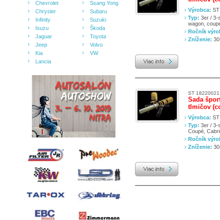
Chevrolet
Ssang Yong
Výrobca:
ST
Chrysler
Subaru
Typ:
3er / 3-
Infinity
Suzuki
wagon, coupé
Isuzu
Škoda
Ročník výr
Jaguar
Toyota
Zníženie:
30
Jeep
Volvo
Kia
VW
Lancia
ST 18220021
Sada špor
tlmičov (c
Výrobca:
ST
Typ:
3er / 3-
Coupé, Cabri
Ročník výr
Zníženie:
30