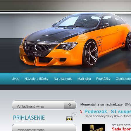
Úvod
Návody a články
Na stiahnutie
Mailinglist
Poukážky
Obchodné
Momentálne sa nachádzate:
BM
Podvozok - ST susp
Sada športových výškovo+tuhosť
ST 18220023
Sada špor