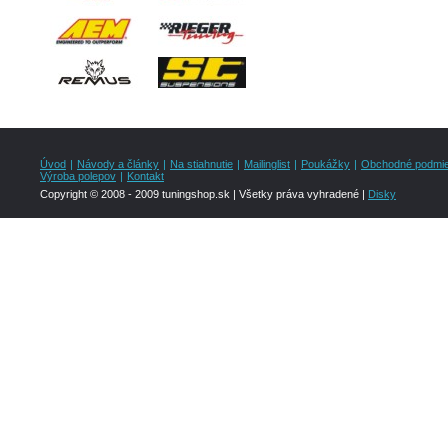
Úvod
|
Návody a články
|
Na stiahnutie
|
Mailinglist
|
Poukážky
|
Obchodné podmi
Výroba polepov
|
Kontakt
Copyright © 2008 - 2009 tuningshop.sk | Všetky práva vyhradené |
Disky