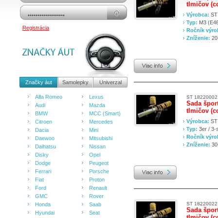
tlmičov (c
Výrobca:
ST
Typ:
M3 (E46
Registrácia
Ročník výr
Zníženie:
20
Značky áut
Samolepky
Univerzal
Alfa Romeo
Lexus
ST 18220002
Sada špor
Audi
Mazda
tlmičov (c
BMW
MCC (Smart)
Výrobca:
ST
Citroen
Mercedes
Typ:
3er / 3
Dacia
Mini
Ročník výr
Daewoo
Mitsubishi
Zníženie:
30
Daihatsu
Nissan
Disky
Opel
Dodge
Peugeot
Ferrari
Porsche
Fiat
Proton
Ford
Renault
GMC
Rover
ST 18220022
Honda
Saab
Sada špor
Hyundai
Seat
tlmičov (c