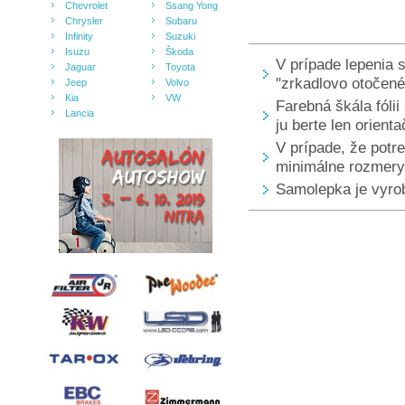
Chevrolet
Ssang Yong
Chrysler
Subaru
Infinity
Suzuki
Isuzu
Škoda
V prípade lepenia 
Jaguar
Toyota
"zrkadlovo otočené
Jeep
Volvo
Kia
VW
Farebná škála fólii
Lancia
ju berte len orienta
V prípade, že pot
minimálne rozmery 
Samolepka je vyrobe