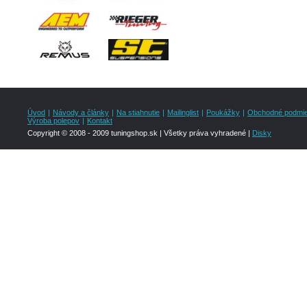
Úvod
|
Návody a články
|
Na stiahnutie
|
Mailinglist
|
Poukážky
|
Obchodné podmi
Výroba polepov
|
Kontakt
Copyright © 2008 - 2009 tuningshop.sk | Všetky práva vyhradené |
Disky