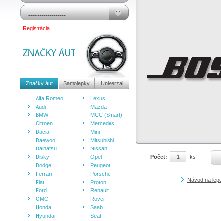
Registrácia
Značky áut
Samolepky
Univerzal
Alfa Romeo
Lexus
Audi
Mazda
BMW
MCC (Smart)
Citroen
Mercedes
Dacia
Mini
Daewoo
Mitsubishi
Daihatsu
Nissan
Disky
Opel
Počet:
ks
Dodge
Peugeot
Ferrari
Porsche
Návod na lep
Fiat
Proton
Ford
Renault
GMC
Rover
Honda
Saab
Hyundai
Seat