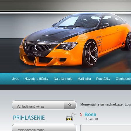
Úvod
Návody a články
Na stiahnutie
Mailinglist
Poukážky
Obchodné
Momentálne sa nachádzate:
Log
Bose
LOG0010