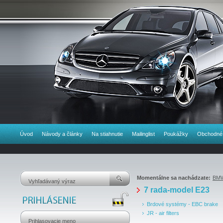
Úvod
Návody a články
Na stiahnutie
Mailinglist
Poukážky
Obchodné
Momentálne sa nachádzate:
BM
7 rada-model E23
Brdové systémy - EBC brake
JR - air filters