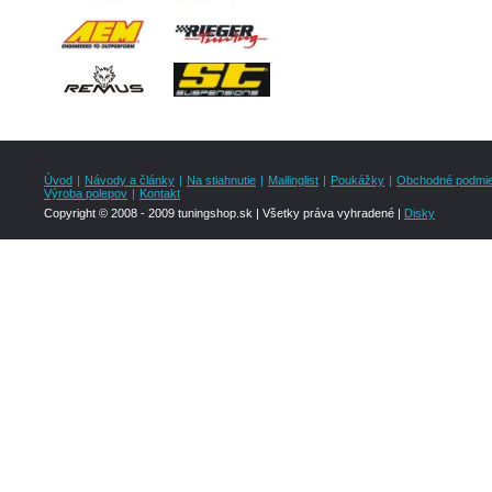
Úvod
|
Návody a články
|
Na stiahnutie
|
Mailinglist
|
Poukážky
|
Obchodné podmi
Výroba polepov
|
Kontakt
Copyright © 2008 - 2009 tuningshop.sk | Všetky práva vyhradené |
Disky