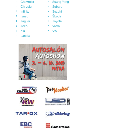
Chevrolet
Ssang Yong
Chrysler
Subaru
Infinity
Suzuki
Isuzu
Škoda
Jaguar
Toyota
Jeep
Volvo
Kia
VW
Lancia