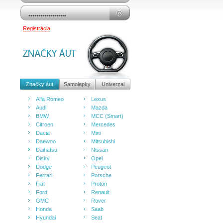
Registrácia
Značky áut
Samolepky
Univerzal
Alfa Romeo
Lexus
Audi
Mazda
BMW
MCC (Smart)
Citroen
Mercedes
Dacia
Mini
Daewoo
Mitsubishi
Daihatsu
Nissan
Disky
Opel
Dodge
Peugeot
Ferrari
Porsche
Fiat
Proton
Ford
Renault
GMC
Rover
Honda
Saab
Hyundai
Seat