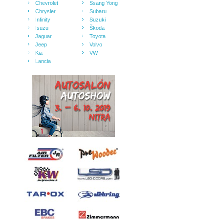
Chevrolet
Ssang Yong
Chrysler
Subaru
Infinity
Suzuki
Isuzu
Škoda
Jaguar
Toyota
Jeep
Volvo
Kia
VW
Lancia