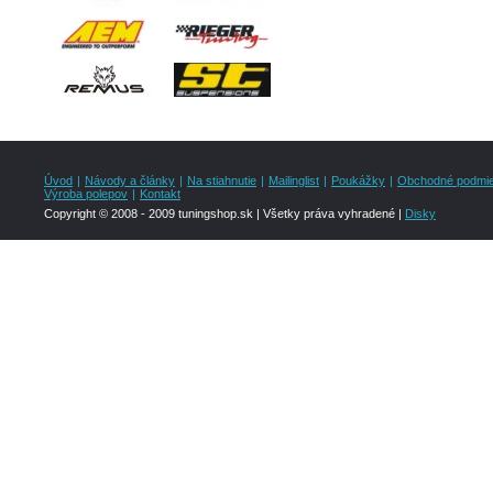
Úvod
|
Návody a články
|
Na stiahnutie
|
Mailinglist
|
Poukážky
|
Obchodné podmi
Výroba polepov
|
Kontakt
Copyright © 2008 - 2009 tuningshop.sk | Všetky práva vyhradené |
Disky