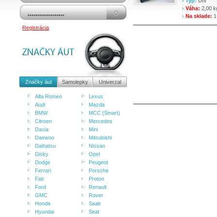
Typ:
Uni
Váha:
2,00 k
Na sklade:
1
Registrácia
Značky áut
Samolepky
Univerzal
Alfa Romeo
Lexus
Audi
Mazda
BMW
MCC (Smart)
Citroen
Mercedes
Dacia
Mini
Daewoo
Mitsubishi
Daihatsu
Nissan
Disky
Opel
Dodge
Peugeot
Ferrari
Porsche
Fiat
Proton
Ford
Renault
GMC
Rover
Honda
Saab
Hyundai
Seat