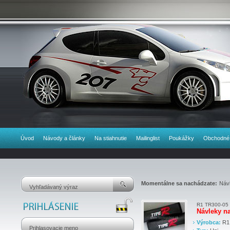
Úvod
Návody a články
Na stiahnutie
Mailinglist
Poukážky
Obchodné
Momentálne sa nachádzate:
Náv
R1 TR300-05
Návleky n
Výrobca:
R1