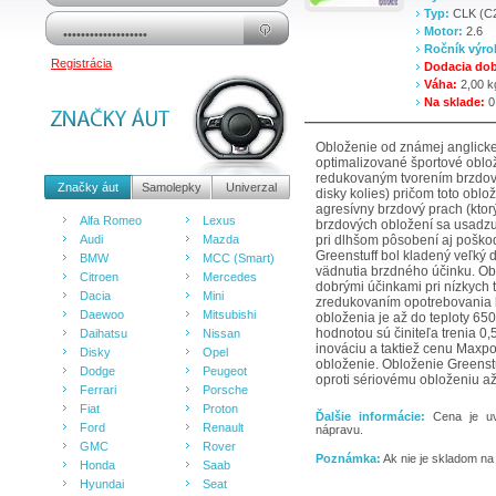
Typ:
CLK (C
Motor:
2.6
Ročník výr
Registrácia
Dodacia do
Váha:
2,00 k
Na sklade:
0
Obloženie od známej anglicke
optimalizované športové oblo
redukovaným tvorením brzdov
Značky áut
Samolepky
Univerzal
disky kolies) pričom toto obl
agresívny brzdový prach (ktor
Alfa Romeo
Lexus
brzdových obložení sa usadzuj
Audi
Mazda
pri dlhšom pôsobení aj poškodz
Greenstuff bol kladený veľk
BMW
MCC (Smart)
vädnutia brzdného účinku. Ob
Citroen
Mercedes
dobrými účinkami pri nízkych 
Dacia
Mini
zredukovaním opotrebovania 
Daewoo
Mitsubishi
obloženia je až do teploty 650
hodnotou sú činiteľa trenia 0
Daihatsu
Nissan
inováciu a taktiež cenu Maxp
Disky
Opel
obloženie. Obloženie Greenst
Dodge
Peugeot
oproti sériovému obloženiu a
Ferrari
Porsche
Fiat
Proton
Ďalšie informácie:
Cena je uv
Ford
Renault
nápravu.
GMC
Rover
Poznámka:
Ak nie je skladom na
Honda
Saab
Hyundai
Seat