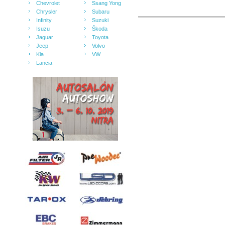
Chevrolet
Ssang Yong
Chrysler
Subaru
Infinity
Suzuki
Isuzu
Škoda
Jaguar
Toyota
Jeep
Volvo
Kia
VW
Lancia