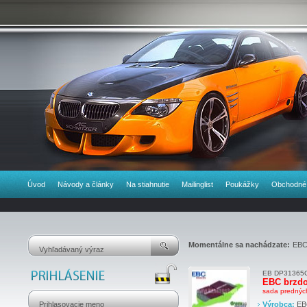
Úvod
Návody a články
Na stiahnutie
Mailinglist
Poukážky
Obchodné
Momentálne sa nachádzate:
EBC 
EB DP31365
EBC brzdo
sada prednýc
Výrobca:
EB