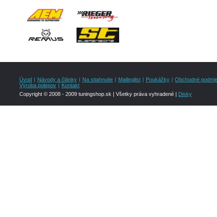
Úvod
|
Návody a články
|
Na stiahnutie
|
Mailinglist
|
Poukážky
|
Obchodné podmi
Výroba polepov
|
Kontakt
Copyright © 2008 - 2009 tuningshop.sk | Všetky práva vyhradené |
Disky