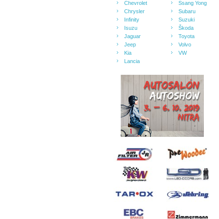
Chevrolet
Ssang Yong
Chrysler
Subaru
Infinity
Suzuki
Isuzu
Škoda
Jaguar
Toyota
Jeep
Volvo
Kia
VW
Lancia