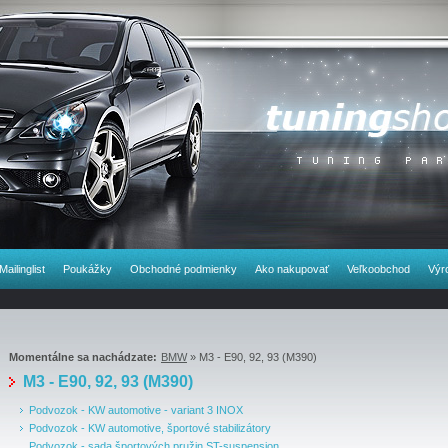
Mailinglist
Poukážky
Obchodné podmienky
Ako nakupovať
Veľkoobchod
Výr
Momentálne sa nachádzate:
BMW
» M3 - E90, 92, 93 (M390)
M3 - E90, 92, 93 (M390)
Podvozok - KW automotive - variant 3 INOX
Podvozok - KW automotive, športové stabilizátory
Podvozok - sada športových pružin ST-suspension