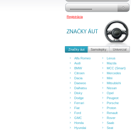
Registrácia
Značky áut
Samolepky
Univerzal
Alfa Romeo
Lexus
Audi
Mazda
BMW
MCC (Smart)
Citroen
Mercedes
Dacia
Mini
Daewoo
Mitsubishi
Daihatsu
Nissan
Disky
Opel
Dodge
Peugeot
Ferrari
Porsche
Fiat
Proton
Ford
Renault
GMC
Rover
Honda
Saab
Hyundai
Seat