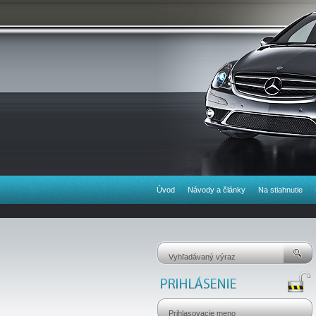
Úvod
Návody a články
Na stiahnutie