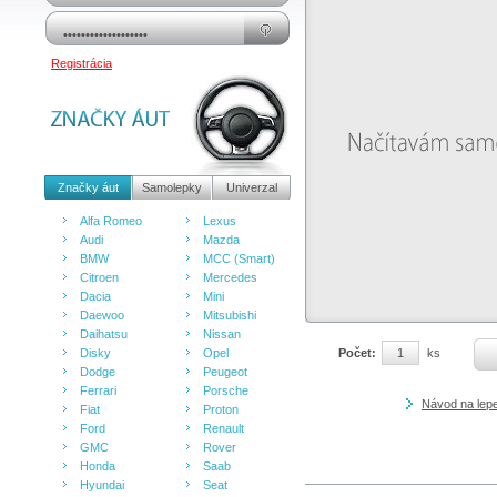
Registrácia
Značky áut
Samolepky
Univerzal
Alfa Romeo
Lexus
Audi
Mazda
BMW
MCC (Smart)
Citroen
Mercedes
Dacia
Mini
Daewoo
Mitsubishi
Daihatsu
Nissan
Disky
Opel
Počet:
ks
Dodge
Peugeot
Ferrari
Porsche
Návod na lep
Fiat
Proton
Ford
Renault
GMC
Rover
Honda
Saab
Hyundai
Seat