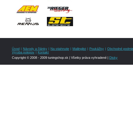
Úvod
|
Návody a články
|
Na stiahnutie
|
Mailinglist
|
Poukážky
|
Obchodné podmi
Výroba polepov
|
Kontakt
Copyright © 2008 - 2009 tuningshop.sk | Všetky práva vyhradené |
Disky