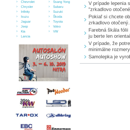
Chevrolet
Ssang Yong
V prípade lepenia 
Chrysler
Subaru
"zrkadlovo otočené
Infinity
Suzuki
Pokiaľ si chcete ob
Isuzu
Škoda
Jaguar
Toyota
zrkadlovo otočený.
Jeep
Volvo
Farebná škála fólii
Kia
VW
ju berte len orienta
Lancia
V prípade, že pot
minimálne rozmery 
Samolepka je vyrobe