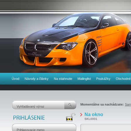
Úvod
Návody a články
Na stiahnutie
Mailinglist
Poukážky
Obchodné
Momentálne sa nachádzate:
Sam
Na okno
SKL0001