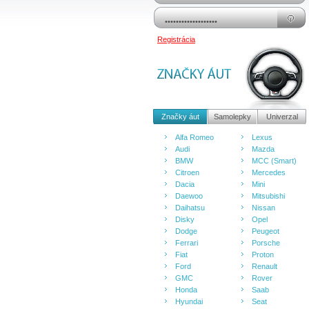
Registrácia
Značky áut
Samolepky
Univerzal
Alfa Romeo
Lexus
Audi
Mazda
BMW
MCC (Smart)
Citroen
Mercedes
Dacia
Mini
Daewoo
Mitsubishi
Daihatsu
Nissan
Disky
Opel
Dodge
Peugeot
Ferrari
Porsche
Fiat
Proton
Ford
Renault
GMC
Rover
Honda
Saab
Hyundai
Seat