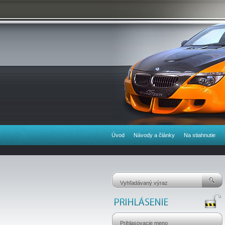
Úvod
Návody a články
Na stiahnutie