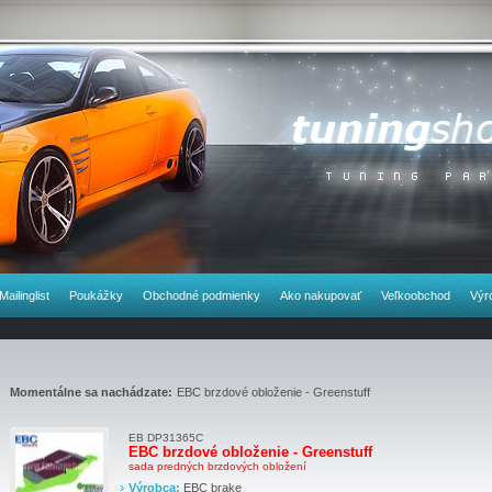
Mailinglist
Poukážky
Obchodné podmienky
Ako nakupovať
Veľkoobchod
Výr
Momentálne sa nachádzate:
EBC brzdové obloženie - Greenstuff
EB DP31365C
EBC brzdové obloženie - Greenstuff
sada predných brzdových obložení
Výrobca:
EBC brake