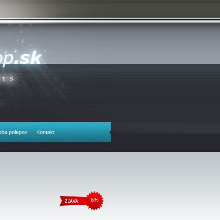
oba polepov
Kontakt
6%