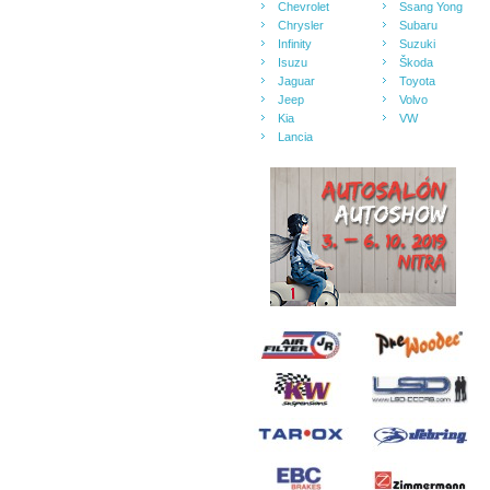
Chevrolet
Ssang Yong
Chrysler
Subaru
Infinity
Suzuki
Isuzu
Škoda
Jaguar
Toyota
Jeep
Volvo
Kia
VW
Lancia