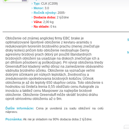
Typ:
CLK (C209)
Motor:
3.0
Ročník výroby:
2005-
Dodacia doba:
2 týždne
Váha:
2,00 kg
Na sklade:
0 ks
Obloženie od známej anglickej firmy EBC brake je
S
optimalizované športové obloženie z kevlaru-aramidu s
redukovaným tvorením brzdového prachu (menej znečisťuje
disky kolies) pričom toto obloženie neobsahuje čierny
N
agresívny brzdový prach (ktorý pri použití štandardných
brzdových obložení sa usadzuje na diskoch znečisťuje ich a
pri dlhšom pôsobení aj poškodzuje). Pri vývoji obloženia triedy
Greenstuff bol kladený veľký dôraz na zamedzenie obávaného
vädnutia brzdného účinku. Obloženie sa vyznačuje veľmi
dobrými účinkami pri nízkych teplotách, životnosťou a
zredukovaním opotrebovania brzdových kotúčov, Účinok
obloženia je až do teploty 650 stupňov celzia. Toto obloženie s
hodnotou sú činiteľa trenia 0,55 obdŕžalo cenu Autografe za
inováciu a taktiež cenu Maxpower za najlepšie brzdové
obloženie. Obloženie Greenstuff môže skrátiť brzdnú dráhu
oproti sériovému obloženiu až o 9m.
Ďalšie informácie:
Cena je uvedená za sadu obložení na celú
nápravu.
Poznámka:
Ak nie je skladom na 90% dodacia doba 2 týždne.