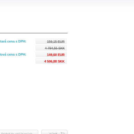
tará cena s DPH:
159,15 EUR
4 794,55 SKK
ová cena s DPH:
149,60 EUR
4 506,88 SKK