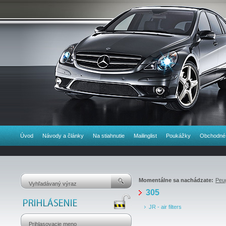
Úvod
Návody a články
Na stiahnutie
Mailinglist
Poukážky
Obchodné
Momentálne sa nachádzate:
Peu
305
JR - air filters