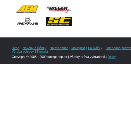
Úvod
|
Návody a články
|
Na stiahnutie
|
Mailinglist
|
Poukážky
|
Obchodné podmi
Výroba polepov
|
Kontakt
Copyright © 2008 - 2009 tuningshop.sk | Všetky práva vyhradené |
Disky