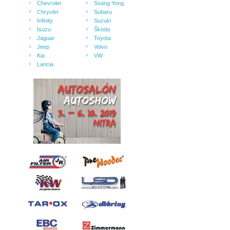
Chevrolet
Ssang Yong
Chrysler
Subaru
Infinity
Suzuki
Isuzu
Škoda
Jaguar
Toyota
Jeep
Volvo
Kia
VW
Lancia