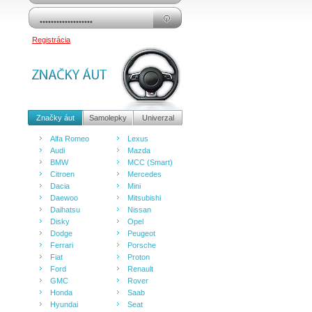
Registrácia
Značky áut
Samolepky
Univerzal
Alfa Romeo
Lexus
Audi
Mazda
BMW
MCC (Smart)
Citroen
Mercedes
Dacia
Mini
Daewoo
Mitsubishi
Daihatsu
Nissan
Disky
Opel
Dodge
Peugeot
Ferrari
Porsche
Fiat
Proton
Ford
Renault
GMC
Rover
Honda
Saab
Hyundai
Seat