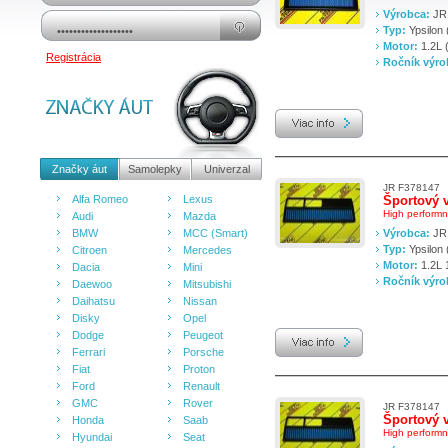
Výrobca:
JR 
Typ:
Ypsilon 
Motor:
1.2L 
Registrácia
Ročník výr
Značky áut
Samolepky
Univerzal
JR F378147
Alfa Romeo
Lexus
Športový v
High performnce
Audi
Mazda
BMW
MCC (Smart)
Výrobca:
JR 
Typ:
Ypsilon 
Citroen
Mercedes
Motor:
1.2L 
Dacia
Mini
Ročník výr
Daewoo
Mitsubishi
Daihatsu
Nissan
Disky
Opel
Dodge
Peugeot
Ferrari
Porsche
Fiat
Proton
Ford
Renault
GMC
Rover
JR F378147
Športový v
Honda
Saab
High performnce
Hyundai
Seat