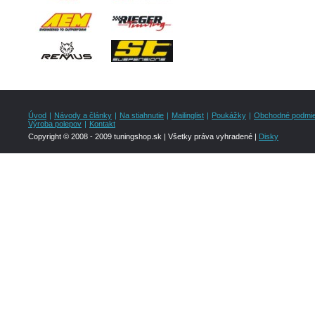
Úvod
|
Návody a články
|
Na stiahnutie
|
Mailinglist
|
Poukážky
|
Obchodné podmi
Výroba polepov
|
Kontakt
Copyright © 2008 - 2009 tuningshop.sk | Všetky práva vyhradené |
Disky