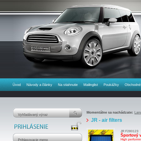
Úvod
Návody a články
Na stiahnutie
Mailinglist
Poukážky
Obchodné
Momentálne sa nachádzate:
Lan
JR - air filters
JR F280123
Športový v
High performnce