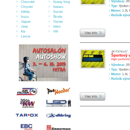
Výrobca:
JR 
Chevrolet
Ssang Yong
Typ:
Ypsilon 
Chrysler
Subaru
Motor:
1.3L 
Infinity
Suzuki
Ročník výr
Isuzu
Škoda
Jaguar
Toyota
Jeep
Volvo
Kia
VW
Lancia
JR F378147
Športový v
High performnce
Výrobca:
JR 
Typ:
Ypsilon 
Motor:
1.4L 
Ročník výr