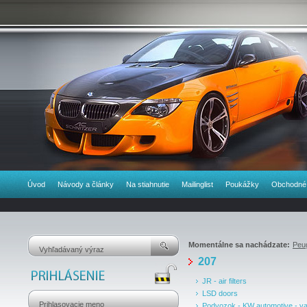
Úvod
Návody a články
Na stiahnutie
Mailinglist
Poukážky
Obchodné
Momentálne sa nachádzate:
Peu
207
JR - air filters
LSD doors
Podvozok - KW automotive - va