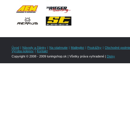
Úvod
|
Návody a články
|
Na stiahnutie
|
Mailinglist
|
Poukážky
|
Obchodné podmi
Výroba polepov
|
Kontakt
Copyright © 2008 - 2009 tuningshop.sk | Všetky práva vyhradené |
Disky