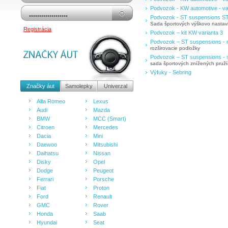
Podvozok - KW automotive - va
Podvozok - ST suspensions S
Sada športových výškovo nastavit
Registrácia
Podvozok – kit KW varianta 3
Podvozok – ST suspensions - r
rozširovacie podložky
Podvozok – ST suspensions - 
sada športových znížených pruž
Výfuky - Sebring
Značky áut
Samolepky
Univerzal
Alfa Romeo
Lexus
Audi
Mazda
BMW
MCC (Smart)
Citroen
Mercedes
Dacia
Mini
Daewoo
Mitsubishi
Daihatsu
Nissan
Disky
Opel
Dodge
Peugeot
Ferrari
Porsche
Fiat
Proton
Ford
Renault
GMC
Rover
Honda
Saab
Hyundai
Seat