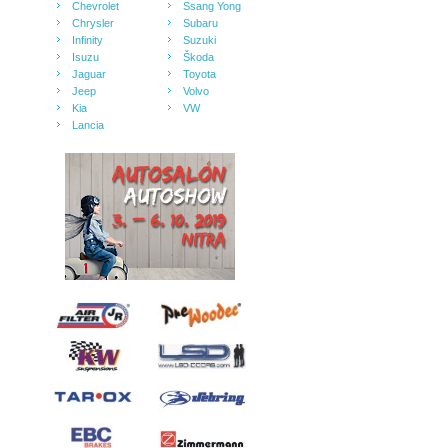
Chevrolet
Ssang Yong
Chrysler
Subaru
Infinity
Suzuki
Isuzu
Škoda
Jaguar
Toyota
Jeep
Volvo
Kia
VW
Lancia