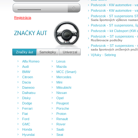
Podvozok - KW automotive - va
Podvozok - KW automotive - va
Podvozok - ST suspensions S
Registrácia
Sada športových výškovo nastavit
Podvozok - ST suspensions, špo
Podvozok – kit Clubsport (KW a
Podvozok – ST suspensions - r
Rozširovacie podložky
Podvozok – ST suspensions - 
sada športových znížených pruž
Značky áut
Samolepky
Univerzal
Výfuky - Sebring
Alfa Romeo
Lexus
Audi
Mazda
BMW
MCC (Smart)
Citroen
Mercedes
Dacia
Mini
Daewoo
Mitsubishi
Daihatsu
Nissan
Disky
Opel
Dodge
Peugeot
Ferrari
Porsche
Fiat
Proton
Ford
Renault
GMC
Rover
Honda
Saab
Hyundai
Seat