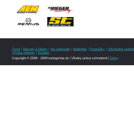
Úvod
|
Návody a články
|
Na stiahnutie
|
Mailinglist
|
Poukážky
|
Obchodné podmi
Výroba polepov
|
Kontakt
Copyright © 2008 - 2009 tuningshop.sk | Všetky práva vyhradené |
Disky