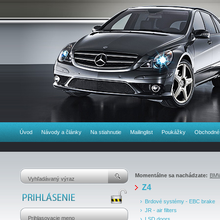
Úvod
Návody a články
Na stiahnutie
Mailinglist
Poukážky
Obchodné
Momentálne sa nachádzate:
BM
Z4
Brdové systémy - EBC brake
JR - air filters
LSD doors