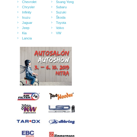
Chevrolet
Ssang Yong
Chrysler
Subaru
Infinity
Suzuki
Isuzu
Škoda
Jaguar
Toyota
Jeep
Volvo
Kia
VW
Lancia