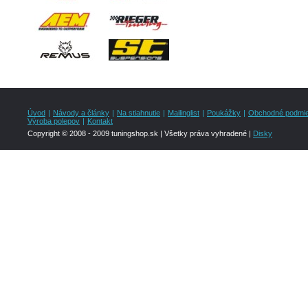
Úvod
|
Návody a články
|
Na stiahnutie
|
Mailinglist
|
Poukážky
|
Obchodné podmi
Výroba polepov
|
Kontakt
Copyright © 2008 - 2009 tuningshop.sk | Všetky práva vyhradené |
Disky