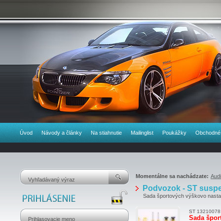
Úvod
Návody a články
Na stiahnutie
Mailinglist
Poukážky
Obchodné
Momentálne sa nachádzate:
Audi
Podvozok - ST susp
Sada športových výškovo nastavi
ST 13210078
Sada špor