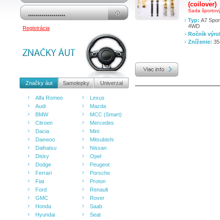
(coilover)
Sada športový
Typ:
A7 Spor
4WD
Registrácia
Ročník výr
Zníženie:
35
Značky áut
Samolepky
Univerzal
Alfa Romeo
Lexus
Audi
Mazda
BMW
MCC (Smart)
Citroen
Mercedes
Dacia
Mini
Daewoo
Mitsubishi
Daihatsu
Nissan
Disky
Opel
Dodge
Peugeot
Ferrari
Porsche
Fiat
Proton
Ford
Renault
GMC
Rover
Honda
Saab
Hyundai
Seat