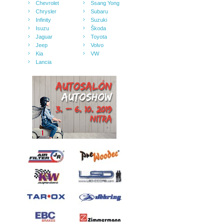
Chevrolet
Ssang Yong
Chrysler
Subaru
Infinity
Suzuki
Isuzu
Škoda
Jaguar
Toyota
Jeep
Volvo
Kia
VW
Lancia