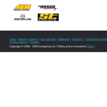
Úvod
|
Návody a články
|
Na stiahnutie
|
Mailinglist
|
Poukážky
|
Obchodné podmi
Výroba polepov
|
Kontakt
Copyright © 2008 - 2009 tuningshop.sk | Všetky práva vyhradené |
Disky