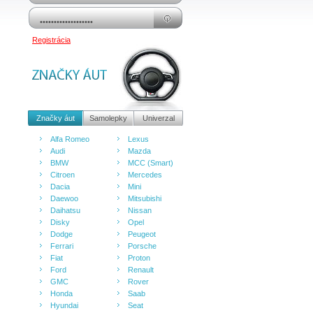
Registrácia
Značky áut
Samolepky
Univerzal
Alfa Romeo
Lexus
Audi
Mazda
BMW
MCC (Smart)
Citroen
Mercedes
Dacia
Mini
Daewoo
Mitsubishi
Daihatsu
Nissan
Disky
Opel
Dodge
Peugeot
Ferrari
Porsche
Fiat
Proton
Ford
Renault
GMC
Rover
Honda
Saab
Hyundai
Seat