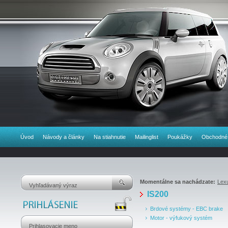
Úvod
Návody a články
Na stiahnutie
Mailinglist
Poukážky
Obchodné
Momentálne sa nachádzate:
Lex
IS200
Brdové systémy - EBC brake
Motor - výfukový systém