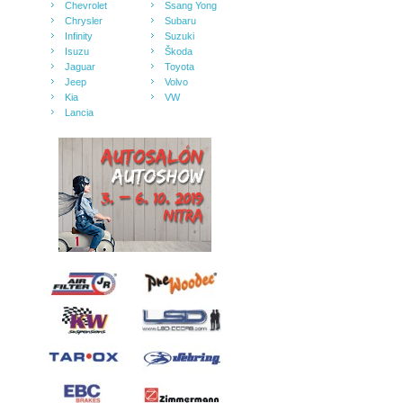
Chevrolet
Ssang Yong
Chrysler
Subaru
Infinity
Suzuki
Isuzu
Škoda
Jaguar
Toyota
Jeep
Volvo
Kia
VW
Lancia