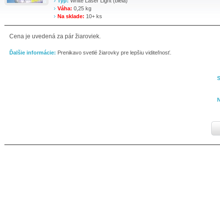
Typ:
White Laser Light (biela)
Váha:
0,25 kg
Na sklade:
10+ ks
Cena je uvedená za pár žiaroviek.
Ďalšie informácie:
Prenikavo svetlé žiarovky pre lepšiu viditeľnosť.
S
N