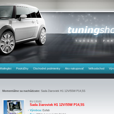
Mailinglist
Poukážky
Obchodné podmienky
Ako nakupovať
Veľkoobchod
Výr
Momentálne sa nachádzate:
Sada žiaroviek H1 12V/55W P14,5S
EU 13101
Sada žiaroviek H1 12V/55W P14,5S
Výrobca:
Eufab