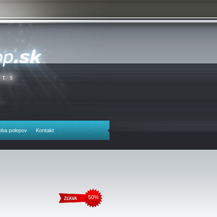
oba polepov
Kontakt
50%