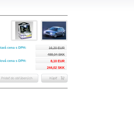
tará cena s DPH:
16,20 EUR
488,04 SKK
ová cena s DPH:
8,10 EUR
244,02 SKK