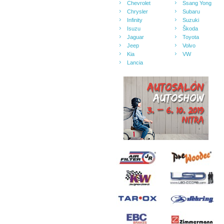
Chevrolet
Ssang Yong
Chrysler
Subaru
Infinity
Suzuki
Isuzu
Škoda
Jaguar
Toyota
Jeep
Volvo
Kia
VW
Lancia