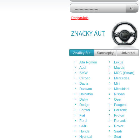
Registrácia
Značky áut
Samolepky
Univerzal
Alfa Romeo
Lexus
Audi
Mazda
BMW
MCC (Smart)
Citroen
Mercedes
Dacia
Mini
Daewoo
Mitsubishi
Daihatsu
Nissan
Disky
Opel
Dodge
Peugeot
Ferrari
Porsche
Fiat
Proton
Ford
Renault
GMC
Rover
Honda
Saab
Hyundai
Seat