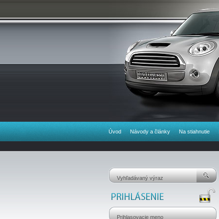
Úvod
Návody a články
Na stiahnutie