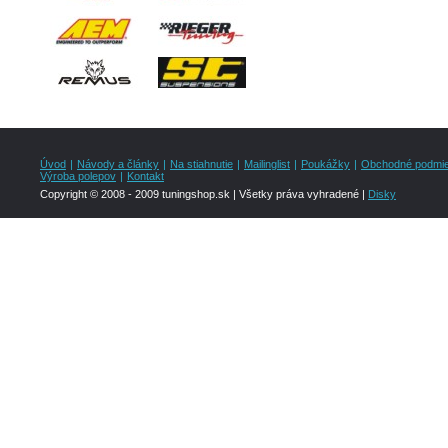
Úvod
|
Návody a články
|
Na stiahnutie
|
Mailinglist
|
Poukážky
|
Obchodné podmi
Výroba polepov
|
Kontakt
Copyright © 2008 - 2009 tuningshop.sk | Všetky práva vyhradené |
Disky