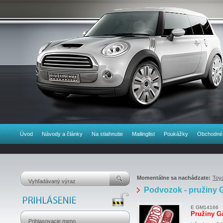
Úvod
Návody a články
Na stiahnutie
Mailinglist
Poukážky
Obchodné
Momentálne sa nachádzate:
Toy
Podvozok - pružiny
E GM14166
Pružiny 