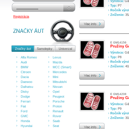
Výrobca:
G&
Typ:
P7
Ročník výr
Zníženie:
35
Registrácia
E GM14156
Pružiny 
Značky áut
Samolepky
Univerzal
Výrobca:
G&
Typ:
P8
Alfa Romeo
Lexus
Ročník výr
Audi
Mazda
Zníženie:
40
BMW
MCC (Smart)
Citroen
Mercedes
Dacia
Mini
Daewoo
Mitsubishi
Daihatsu
Nissan
Disky
Opel
E GM14208
Dodge
Peugeot
Pružiny 
Ferrari
Porsche
Výrobca:
G&
Fiat
Proton
Typ:
P9
Ford
Renault
Ročník výr
GMC
Rover
Zníženie:
30
Honda
Saab
Hyundai
Seat