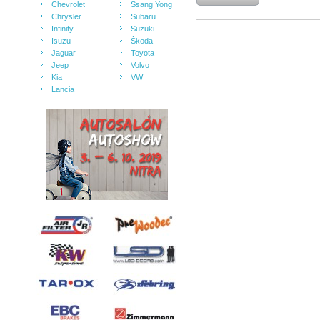
Chevrolet
Ssang Yong
Chrysler
Subaru
Infinity
Suzuki
Isuzu
Škoda
Jaguar
Toyota
Jeep
Volvo
Kia
VW
Lancia