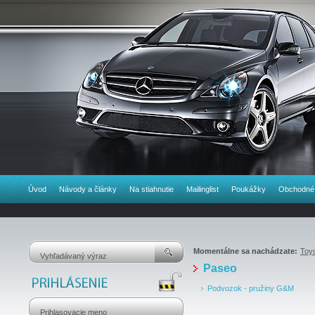
Úvod
Návody a články
Na stiahnutie
Mailinglist
Poukážky
Obchodné
Momentálne sa nachádzate:
Toy
Paseo
Podvozok - pružiny G&M