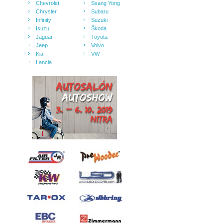
Chevrolet
Ssang Yong
Chrysler
Subaru
Infinity
Suzuki
Isuzu
Škoda
Jaguar
Toyota
Jeep
Volvo
Kia
VW
Lancia