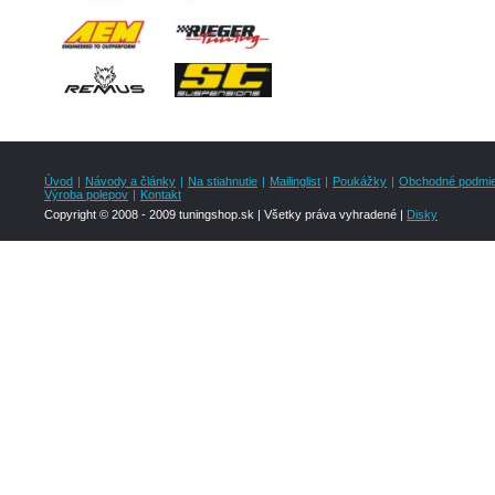
Úvod
|
Návody a články
|
Na stiahnutie
|
Mailinglist
|
Poukážky
|
Obchodné podmi
Výroba polepov
|
Kontakt
Copyright © 2008 - 2009 tuningshop.sk | Všetky práva vyhradené |
Disky