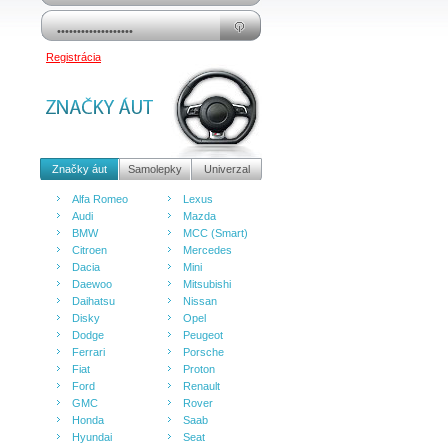
Registrácia
Značky áut
Samolepky
Univerzal
Alfa Romeo
Lexus
Audi
Mazda
BMW
MCC (Smart)
Citroen
Mercedes
Dacia
Mini
Daewoo
Mitsubishi
Daihatsu
Nissan
Disky
Opel
Dodge
Peugeot
Ferrari
Porsche
Fiat
Proton
Ford
Renault
GMC
Rover
Honda
Saab
Hyundai
Seat