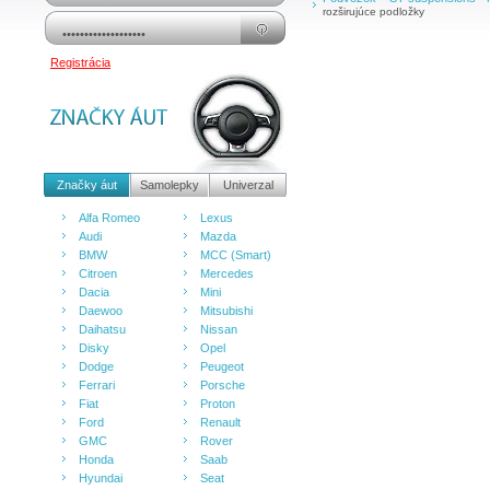
rozširujúce podložky
Registrácia
Značky áut
Samolepky
Univerzal
Alfa Romeo
Lexus
Audi
Mazda
BMW
MCC (Smart)
Citroen
Mercedes
Dacia
Mini
Daewoo
Mitsubishi
Daihatsu
Nissan
Disky
Opel
Dodge
Peugeot
Ferrari
Porsche
Fiat
Proton
Ford
Renault
GMC
Rover
Honda
Saab
Hyundai
Seat