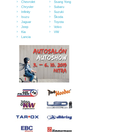
Chevrolet
Ssang Yong
Chrysler
Subaru
Infinity
Suzuki
Isuzu
Škoda
Jaguar
Toyota
Jeep
Volvo
Kia
VW
Lancia