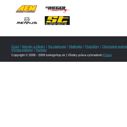
Úvod
|
Návody a články
|
Na stiahnutie
|
Mailinglist
|
Poukážky
|
Obchodné podmi
Výroba polepov
|
Kontakt
Copyright © 2008 - 2009 tuningshop.sk | Všetky práva vyhradené |
Disky