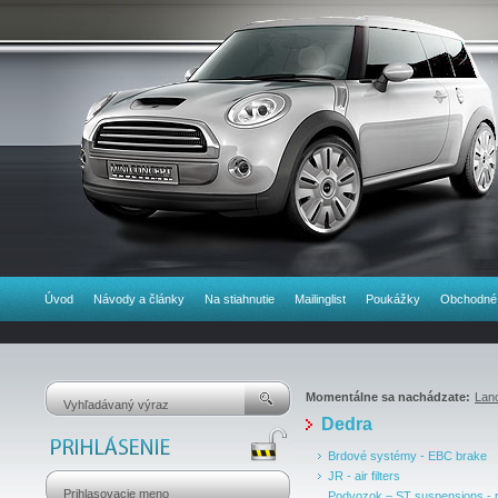
Úvod
Návody a články
Na stiahnutie
Mailinglist
Poukážky
Obchodné
Momentálne sa nachádzate:
Lan
Dedra
Brdové systémy - EBC brake
JR - air filters
Podvozok – ST suspensions - r