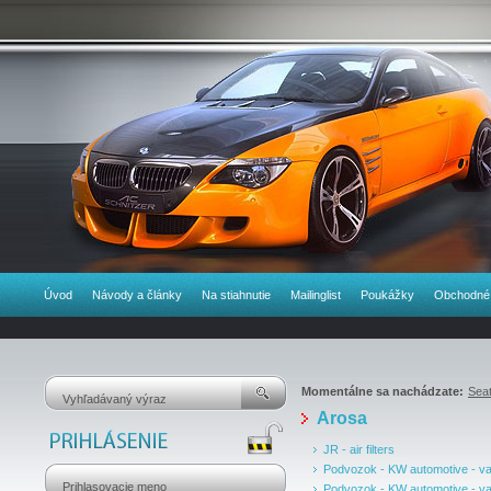
Úvod
Návody a články
Na stiahnutie
Mailinglist
Poukážky
Obchodné
Momentálne sa nachádzate:
Sea
Arosa
JR - air filters
Podvozok - KW automotive - va
Podvozok - KW automotive - va