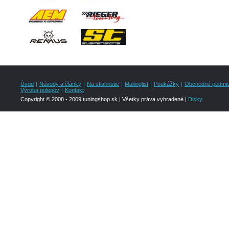
Úvod
|
Návody a články
|
Na stiahnutie
|
Mailinglist
|
Poukážky
|
Obchodné podmi
Výroba polepov
|
Kontakt
Copyright © 2008 - 2009 tuningshop.sk | Všetky práva vyhradené |
Disky