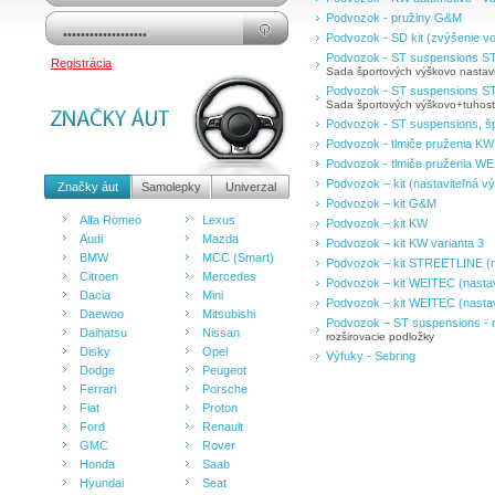
Podvozok - pružiny G&M
Podvozok - SD kit (zvýšenie vo
Podvozok - ST suspensions S
Registrácia
Sada športových výškovo nastavit
Podvozok - ST suspensions S
Sada športových výškovo+tuhosťne
Podvozok - ST suspensions, špo
Podvozok - tlmiče pruženia KW
Podvozok - tlmiče pruženia W
Podvozok – kit (nastaviteľná v
Značky áut
Samolepky
Univerzal
Podvozok – kit G&M
Alfa Romeo
Lexus
Podvozok – kit KW
Audi
Mazda
Podvozok – kit KW varianta 3
BMW
MCC (Smart)
Podvozok – kit STREETLINE (n
Citroen
Mercedes
Podvozok – kit WEITEC (nastav
Dacia
Mini
Podvozok – kit WEITEC (nastav
Daewoo
Mitsubishi
Podvozok – ST suspensions - r
Daihatsu
Nissan
rozširovacie podložky
Disky
Opel
Výfuky - Sebring
Dodge
Peugeot
Ferrari
Porsche
Fiat
Proton
Ford
Renault
GMC
Rover
Honda
Saab
Hyundai
Seat