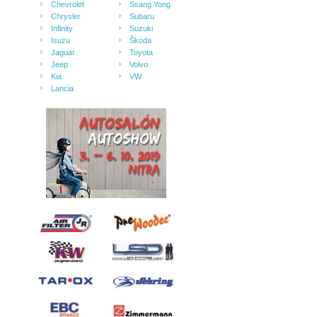
Chevrolet
Ssang Yong
Chrysler
Subaru
Infinity
Suzuki
Isuzu
Škoda
Jaguar
Toyota
Jeep
Volvo
Kia
VW
Lancia